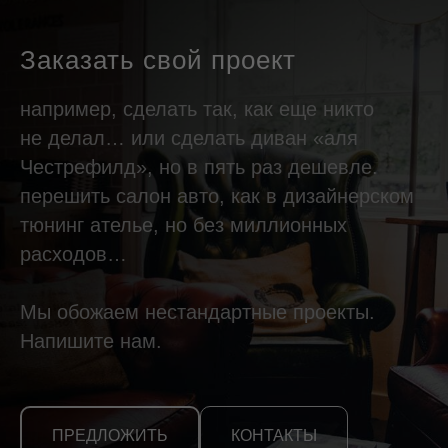
Заказать свой проект
например, сделать так, как еще никто
не делал… или сделать диван «аля
Честрефилд», но в пять раз дешевле.
перешить салон авто, как в дизайнерском
тюнинг ателье, но без миллионных
расходов…
Мы обожаем нестандартные проекты.
Напишите нам.
ПРЕДЛОЖИТЬ
КОНТАКТЫ