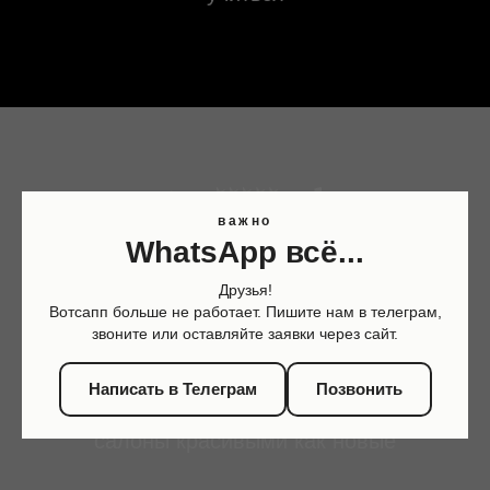
важно
WhatsApp всё...
Друзья!
Школа реставраторов
Вотсапп больше не работает. Пишите нам в телеграм,
звоните или оставляйте заявки через сайт.
салонов авто
Написать в Телеграм
Позвонить
научим тебя делать убогие и ушатанные
салоны красивыми как новые