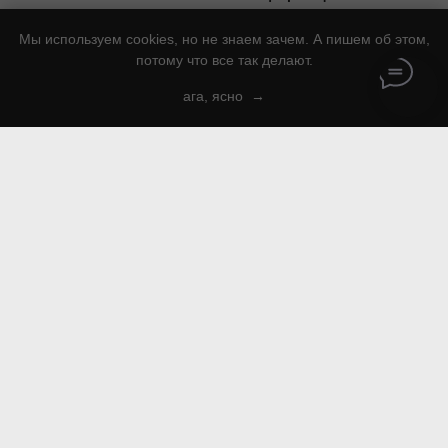
ВЕСЬ КАТАЛОГ УСЛУГ
Контакты
Мы используем cookies, но не знаем зачем. А пишем об этом,
ОНЛАЙН ЖУРНАЛ
Вакансии
потому что все так делают.
УСЛУГИ:
Сотрудничество
ага, ясно
-
ремонт после кошки
Реквизиты
-
реставрация кожаной
Политика
мебели
Обучение реставрации
-
покраска потертостей
ВХОД ДЛЯ СОТРУДНИКОВ
-
убрать следы жидкой кожи
НАПИСАТЬ МЕНЕДЖЕРУ