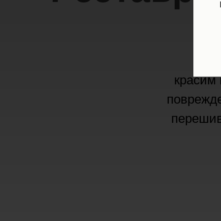
красим 
поврежде
перешив