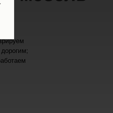
,
о
аврируем
 дорогим;
работаем