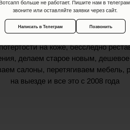
Вотсапп больше не работает. Пишите нам в телеграм
и салоны авт
звоните или оставляйте заявки через сайт.
Написать в Телеграм
Позвонить
потертости на коже, бесследно рест
ния, делаем старое новым, дешевое
аем салоны, перетягиваем мебель, 
на выезде и все это с 2008 года