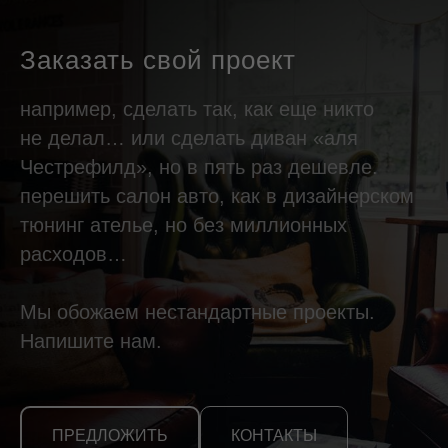
Заказать свой проект
например, сделать так, как еще никто
не делал… или сделать диван «аля
Честрефилд», но в пять раз дешевле.
перешить салон авто, как в дизайнерском
тюнинг ателье, но без миллионных
расходов…
Мы обожаем нестандартные проекты.
Напишите нам.
ПРЕДЛОЖИТЬ
КОНТАКТЫ