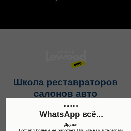
Школа реставраторов
салонов авто
важно
научим тебя делать убогие и ушатанные
WhatsApp всё...
салоны красивыми как новые
Друзья!
Вотсапп больше не работает. Пишите нам в телеграм,