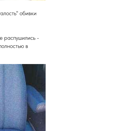
алость" обивки
е распушились -
полностью в