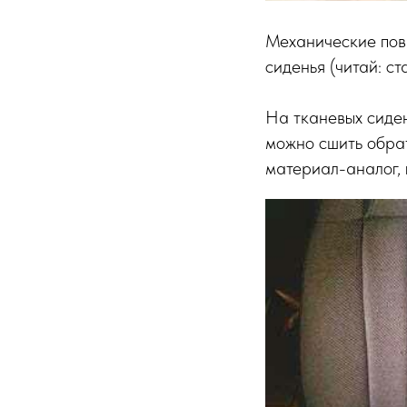
Механические повр
сиденья (читай: с
На тканевых сиден
можно сшить обра
материал-аналог, 