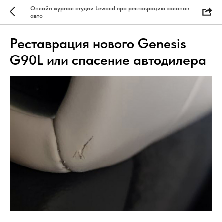
Онлайн журнал студии Lewood про реставрацию салонов
авто
Реставрация нового Genesis
G90L или спасение автодилера