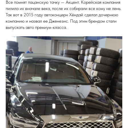
Все помнят пацанскую тачку — Акцент. Корейская компания
пилила их вначале века, после их собирали все кому не лень.
Так вот в 2015 году автоконцерн Хёндай сделал дочернюю
компанию и назвал ее Дженезис. Под этим брендом стали
выпускать авто премиум-класса.