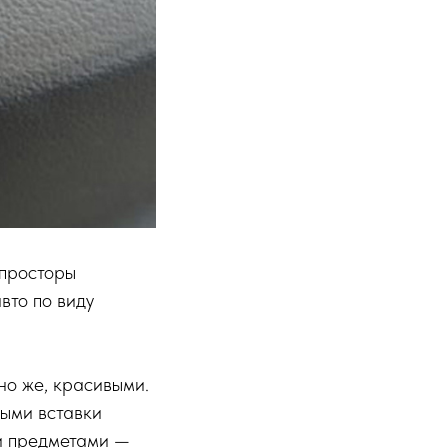
 просторы
вто по виду
но же, красивыми.
ыми вставки
ми предметами —