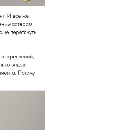
нт. И все же
изнь мастерам
роще перетянуть
пс креплений,
лько видов.
лиента. Потому