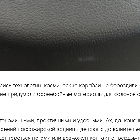
лись технологии, космические корабли не бороздили
 не придумали бронебойные материалы для салонов а
ономичными, практичными и удобными. Ах, да, конеч
трений пассажирской задницы делают с дополнительн
дет тереться ногами или возможен контакт с тверды